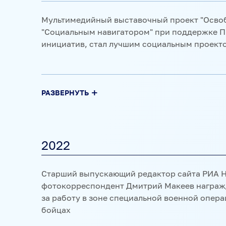
категории "Главные новости/Серии" ведуще
Мультимедийный выставочный проект "Освоб
Press Photo (2021)
"Социальным навигатором" при поддержке П
инициатив, стал лучшим социальным проект
Победа иммерсивного репортажа Paris mayda
информационного агентства Sputnik France 
РАЗВЕРНУТЬ
Awards в номинации "Видео 360" (2020)
Туристическая редакция РИА Новости побед
высокую активность в работе с участниками 
2022
Победа просветительского проекта SputnikPro
Excellence in PR 2020 (2020)
Коллектив РИА Новости Недвижимость побед
Старший выпускающий редактор сайта РИА Н
недвижимости России" Национального конк
фотокорреспондент Дмитрий Макеев награжд
2023"
за работу в зоне специальной военной опера
Победа телеграм-канала РИА Новости в межд
бойцах
GWA 2021 (2021). Победа Всенародной онлайн