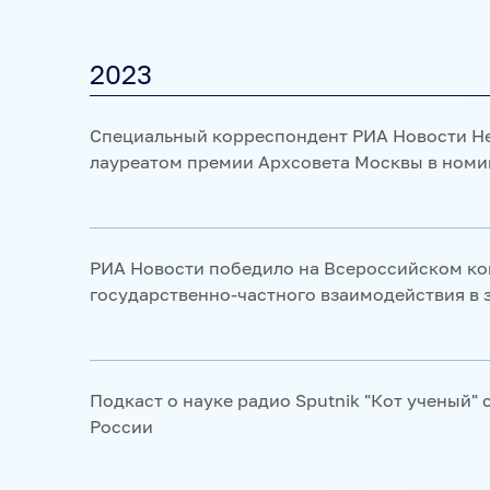
"Россия сегодня", стала "лучшим просветите
слушателей" в результате народного голосов
премии страны "Знание"
2023
Специальный корреспондент РИА Новости Н
лауреатом премии Архсовета Москвы в номи
Одна из ведущих спортивных фотографически
Photography Awards – назвала лауреатов 2022
специальный фотокорреспондент РИА Новос
РИА Новости победило на Всероссийском ко
государственно-частного взаимодействия в
Всенародная акция в поддержку российских 
"Пожалуйста, дышите!", инициированная РИА
Национальной премии интернет-контента в 
Подкаст о науке радио Sputnik "Кот ученый
России
Победа специального фотокорреспондента Р