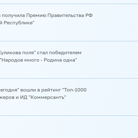
 получила Премию Правительства РФ
й Республике"
Куликова поля" стал победителем
"Народов много - Родина одна"
егодня" вошли в рейтинг "Топ-1000
жеров и ИД "Коммерсантъ"
ора", входящего в медиагруппу
Со