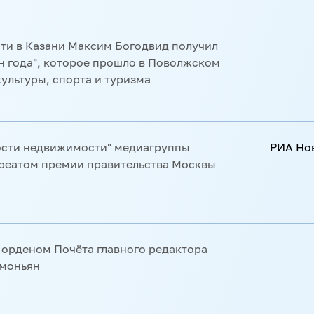
премии Eventiada IPRA Golden World
 Новосибирске Дмитрий Михалёв
 от губернатора Новосибирской
и в Казани Максим Богодвид получил
н года", которое прошло в Поволжском
ультуры, спорта и туризма
"ПРАЙМ" стал победителем
номическое возрождение России"
ости недвижимости" медиагруппы
РИА Но
уреатом премии правительства Москвы
сти" Марина Трашкова стала
РИА Но
 "Созидание и развитие"
 орденом Почёта главного редактора
имоньян
 премии "Золотое перо"