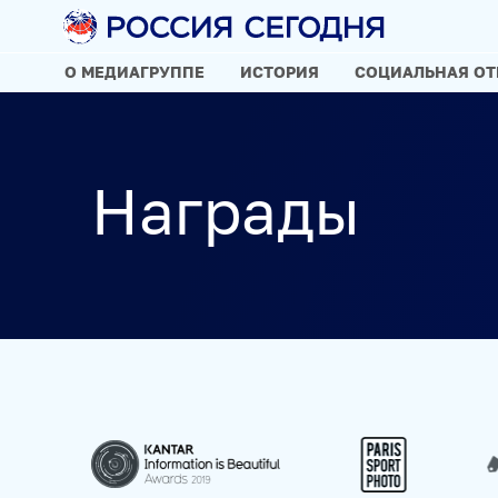
О МЕДИАГРУППЕ
ИСТОРИЯ
СОЦИАЛЬНАЯ ОТ
О НАС
О МЕДИАГРУППЕ
ИСТОРИЯ
СОЦИАЛЬНАЯ ОТВ
Награды
НАГРАДЫ
КОНТАКТЫ
НАШИ СМИ
РИА НОВОСТИ
SPUTNIK
ПРАЙМ
ИНОСМИ