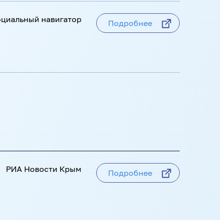
циальный навигатор
Подробнее
Sputnik
РИА Новости
SputnikPro
вости Недвижимость
РИА Новости Крым
Подробнее
Россия сегодня