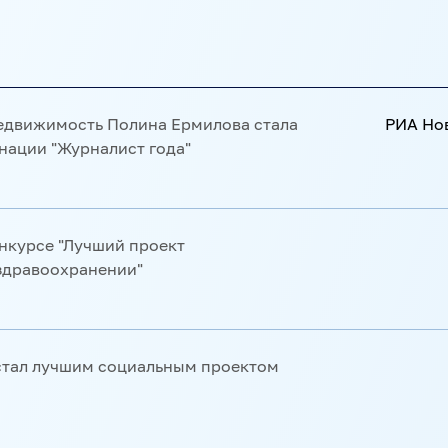
льским проектом по версии
ания на главной просветительской
едвижимость Полина Ермилова стала
РИА Но
нации "Журналист года"
х премий мира - World Sport
 года. Среди ее победителей –
ти Алексей Филиппов
нкурсе "Лучший проект
 здравоохранении"
медиков в борьбе с COVID-19
 Новости, стала победителем
номинации "Герои нашего времени"
" стал лучшим социальным проектом
ИА Новости Валерия Мельникова в