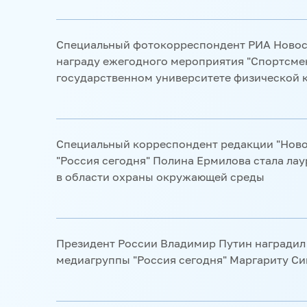
реконструкции "Неизвестный знаменосец" на 
Собственный корреспондент РИА Новости в
Awards 2020 (2020)
получил профессиональную премию "Литера"
Специальный фотокорреспондент РИА Новост
области
награду ежегодного мероприятия "Спортсме
государственном университете физической к
Сайт агентства экономической информации 
Всероссийского конкурса журналистов "Эко
Специальный корреспондент редакции "Нов
"Россия сегодня" Полина Ермилова стала ла
в области охраны окружающей среды
Шеф-редактор редакции "Новости недвижимо
лауреатом VII Всероссийского конкурса СМИ
Президент России Владимир Путин наградил
медиагруппы "Россия сегодня" Маргариту С
Пять сотрудников "России сегодня" получили