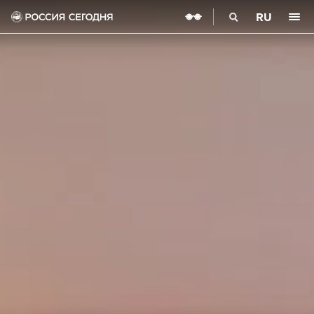
О НАС
RU
О МЕДИАГРУППЕ
ИСТОРИЯ
СОЦИАЛЬНАЯ ОТВЕТСТВЕННОСТЬ
РУКОВОДСТВО
КАРЬЕРА
СТАЖИРОВКА
IT-ВОЗМОЖНОСТИ
НОВОСТИ
НАГРАДЫ
КОНТАКТЫ
НАШИ СМИ
РИА НОВОСТИ
SPUTNIK
ПРАЙМ
ИНОСМИ
УКРАИНА.РУ
BALTNEWS
ТОК И КОТ
СОЦИАЛЬНЫЙ НАВИГАТОР
ARCTIC.RU
ПРОЕКТЫ
SPUTNIKPRO
КОНКУРС ИМЕНИ СТЕНИНА
ФЕСТИВАЛЬ KOKTEBEL JAZZ PARTY
ПОЖАЛУЙСТА, ДЫШИТЕ!
НЮРНБЕРГ. НАЧАЛО МИРА