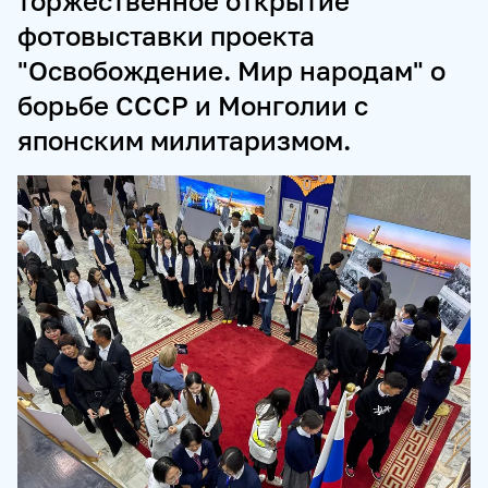
торжественное открытие
фотовыставки проекта
ПРОДУКТЫ И СЕРВИСЫ
"Освобождение. Мир народам" о
НОВОСТНЫЕ ЛЕНТЫ
МЕДИАБАНК
борьбе СССР и Монголии с
РЕКЛАМА И СПЕЦПРОЕКТЫ
МЕДИАФАСАД
японским милитаризмом.
РЕЙТИНГИ И АНАЛИТИКА
БАЗА АНОНСОВ
ПЕРЕВОДЫ
ФОТОХОСТИНГИ
ФОТОВЫСТАВКИ
ТРЕНИНГИ
МУЛЬТИМЕДИЙНЫЙ ПРЕСС-ЦЕНТР