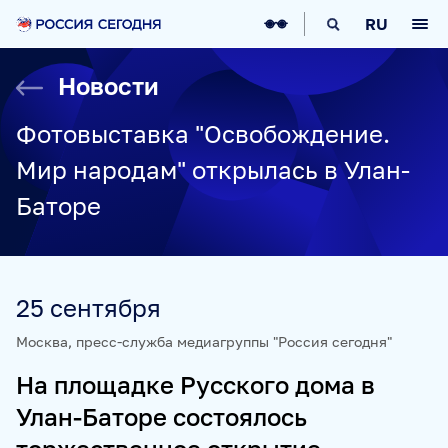
О НАС
RU
О МЕДИАГРУППЕ
ИСТОРИЯ
Новости
СОЦИАЛЬНАЯ ОТВЕТСТВЕННОСТЬ
РУКОВОДСТВО
КАРЬЕРА
СТАЖИРОВКА
IT-ВОЗМОЖНОСТИ
Фотовыставка "Освобождение.
НОВОСТИ
НАГРАДЫ
КОНТАКТЫ
Мир народам" открылась в Улан-
НАШИ СМИ
Баторе
РИА НОВОСТИ
SPUTNIK
ПРАЙМ
ИНОСМИ
УКРАИНА.РУ
BALTNEWS
ТОК И КОТ
СОЦИАЛЬНЫЙ НАВИГАТОР
ARCTIC.RU
25 сентября
ПРОЕКТЫ
Москва, пресс-служба медиагруппы "Россия сегодня"
На площадке Русского дома в
SPUTNIKPRO
КОНКУРС ИМЕНИ СТЕНИНА
Улан-Баторе состоялось
ФЕСТИВАЛЬ KOKTEBEL JAZZ PARTY
ПОЖАЛУЙСТА, ДЫШИТЕ!
НЮРНБЕРГ. НАЧАЛО МИРА