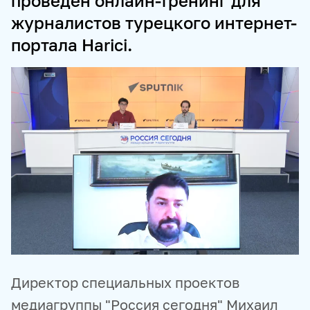
проведён онлайн-тренинг для
журналистов турецкого интернет-
ПРОДУКТЫ И СЕРВИСЫ
портала Harici.
НОВОСТНЫЕ ЛЕНТЫ
МЕДИАБАНК
РЕКЛАМА И СПЕЦПРОЕКТЫ
МЕДИАФАСАД
РЕЙТИНГИ И АНАЛИТИКА
БАЗА АНОНСОВ
ПЕРЕВОДЫ
ФОТОХОСТИНГИ
ФОТОВЫСТАВКИ
ТРЕНИНГИ
МУЛЬТИМЕДИЙНЫЙ ПРЕСС-ЦЕНТР
Директор специальных проектов
медиагруппы "Россия сегодня" Михаил