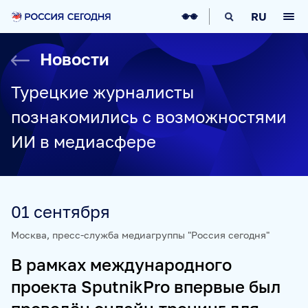
О НАС
RU
О МЕДИАГРУППЕ
ИСТОРИЯ
Новости
СОЦИАЛЬНАЯ ОТВЕТСТВЕННОСТЬ
РУКОВОДСТВО
КАРЬЕРА
СТАЖИРОВКА
IT-ВОЗМОЖНОСТИ
Турецкие журналисты
НОВОСТИ
НАГРАДЫ
КОНТАКТЫ
познакомились с возможностями
НАШИ СМИ
ИИ в медиасфере
РИА НОВОСТИ
SPUTNIK
ПРАЙМ
ИНОСМИ
УКРАИНА.РУ
BALTNEWS
ТОК И КОТ
СОЦИАЛЬНЫЙ НАВИГАТОР
ARCTIC.RU
01 сентября
ПРОЕКТЫ
Москва, пресс-служба медиагруппы "Россия сегодня"
В рамках международного
SPUTNIKPRO
КОНКУРС ИМЕНИ СТЕНИНА
проекта SputnikPro впервые был
ФЕСТИВАЛЬ KOKTEBEL JAZZ PARTY
ПОЖАЛУЙСТА, ДЫШИТЕ!
НЮРНБЕРГ. НАЧАЛО МИРА